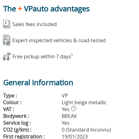
The
+
VPauto advantages
Sales fees included
Expert-inspected vehicles & road-tested
Free pickup within 7 days
5
General information
Type :
VP
Colour :
Light beige metallic
VAT :
Yes
?
Bodywork :
BREAK
Service log :
Yes
CO2 (g/km) :
0 (Standard Inconnu)
First registration :
19/01/2023