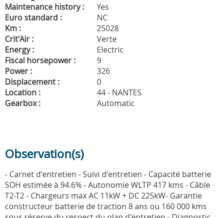
Maintenance history :
Yes
Euro standard :
NC
Km :
25028
Crit'Air :
Verte
Energy :
Electric
Fiscal horsepower :
9
Power :
326
Displacement :
0
Location :
44 - NANTES
Gearbox :
Automatic
Observation(s)
- Carnet d'entretien - Suivi d'entretien - Capacité batterie
SOH estimée à 94.6% - Autonomie WLTP 417 kms - Câble
T2-T2 - Chargeurs max AC 11kW + DC 225kW- Garantie
constructeur batterie de traction 8 ans ou 160 000 kms
sous réserve du respect du plan d'entretien - Diagnostic