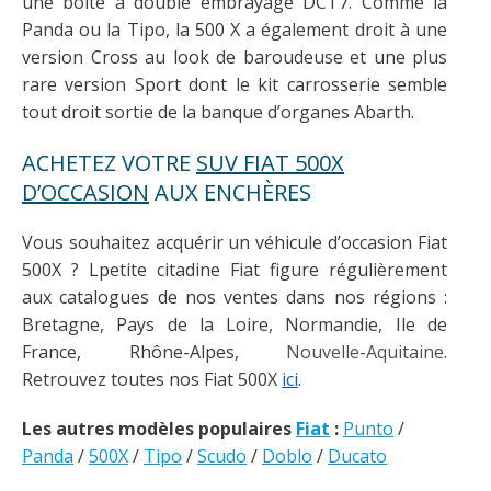
une boîte à double embrayage DCT7. Comme la
Panda ou la Tipo, la 500 X a également droit à une
version Cross au look de baroudeuse et une plus
rare version Sport dont le kit carrosserie semble
tout droit sortie de la banque d’organes Abarth.
ACHETEZ VOTRE
SUV FIAT 500X
D’OCCASION
AUX ENCHÈRES
Vous souhaitez acquérir un véhicule d’occasion Fiat
500X ? Lpetite citadine Fiat figure régulièrement
aux catalogues de nos ventes dans nos régions :
Bretagne, Pays de la Loire, Normandie, Ile de
France, Rhône-Alpes,
Nouvelle-Aquitaine
.
Retrouvez toutes nos Fiat 500X
ici
.
Les autres modèles populaires
Fiat
:
Punto
/
Panda
/
500X
/
Tipo
/
Scudo
/
Doblo
/
Ducato