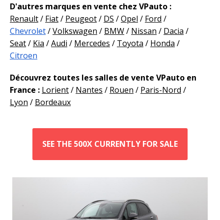
D'autres marques en vente chez VPauto :
Renault
/
Fiat
/
Peugeot
/
DS
/
Opel
/
Ford
/
Chevrolet
/
Volkswagen
/
BMW
/
Nissan
/
Dacia
/
Seat
/
Kia
/
Audi
/
Mercedes
/
Toyota
/
Honda
/
Citroen
Découvrez toutes les salles de vente VPauto en
France :
Lorient
/
Nantes
/
Rouen
/
Paris-Nord
/
Lyon
/
Bordeaux
SEE THE 500X CURRENTLY FOR SALE