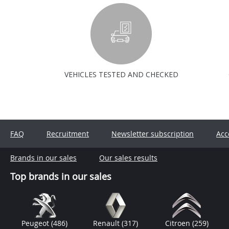
VEHICLES TESTED AND CHECKED
FAQ
Recruitment
Newsletter subscription
Acc
Brands in our sales
Our sales results
Top brands in our sales
Peugeot
(486)
Renault
(317)
Citroen
(259)