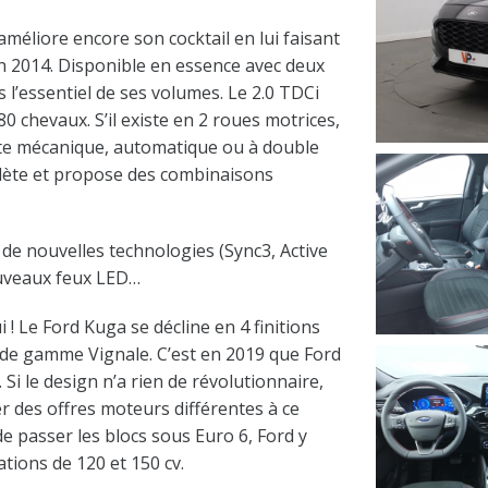
améliore encore son cocktail en lui faisant
n 2014. Disponible en essence avec deux
us l’essentiel de ses volumes. Le 2.0 TDCi
0 chevaux. S’il existe en 2 roues motrices,
 Boîte mécanique, automatique ou à double
lète et propose des combinaisons
 de nouvelles technologies (Sync3, Active
nouveaux feux LED…
 ! Le Ford Kuga se décline en 4 finitions
t de gamme Vignale. C’est en 2019 que Ford
Si le design n’a rien de révolutionnaire,
er des offres moteurs différentes à ce
 de passer les blocs sous Euro 6, Ford y
tions de 120 et 150 cv.