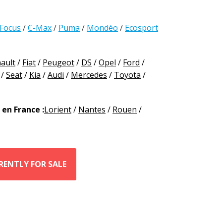
Focus
/
C-Max
/
Puma
/
Mondéo
/
Ecosport
ault
/
Fiat
/
Peugeot
/
DS
/
Opel
/
Ford
/
/
Seat
/
Kia
/
Audi
/
Mercedes
/
Toyota
/
en France :
Lorient
/
Nantes
/
Rouen
/
RENTLY FOR SALE