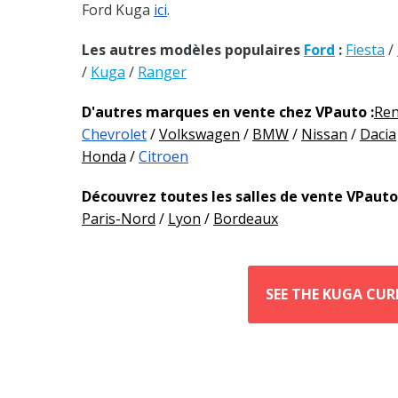
Ford Kuga
ici
.
Les autres modèles populaires
Ford
:
Fiesta
/
/
Kuga
/
Ranger
D'autres marques en vente chez VPauto :
Ren
Chevrolet
/
Volkswagen
/
BMW
/
Nissan
/
Dacia
Honda
/
Citroen
Découvrez toutes les salles de vente VPauto 
Paris-Nord
/
Lyon
/
Bordeaux
SEE THE KUGA CUR