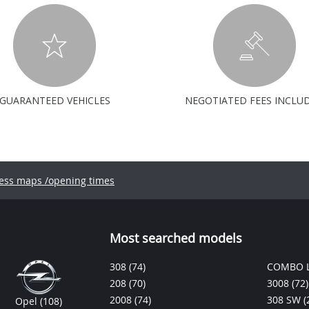
GUARANTEED VEHICLES
NEGOTIATED FEES INCLU
ess maps /opening times
Most searched models
308
(74)
COMBO L
208
(70)
3008
(72)
2008
(74)
308 SW
(
Opel
(108)