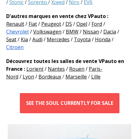
/
Stonic
/
Sorento
/
Xceed
/
Niro
/
EV6
D'autres marques en vente chez VPauto :
Renault
/
Fiat
/
Peugeot
/
DS
/
Opel
/
Ford
/
Chevrolet
/
Volkswagen
/
BMW
/
Nissan
/
Dacia
/
Seat
/
Kia
/
Audi
/
Mercedes
/
Toyota
/
Honda
/
Citroen
Découvrez toutes les salles de vente VPauto en
France :
Lorient
/
Nantes
/
Rouen
/
Paris-
Nord
/
Lyon
/
Bordeaux
/
Marseille
/
Lille
SEE THE SOUL CURRENTLY FOR SALE